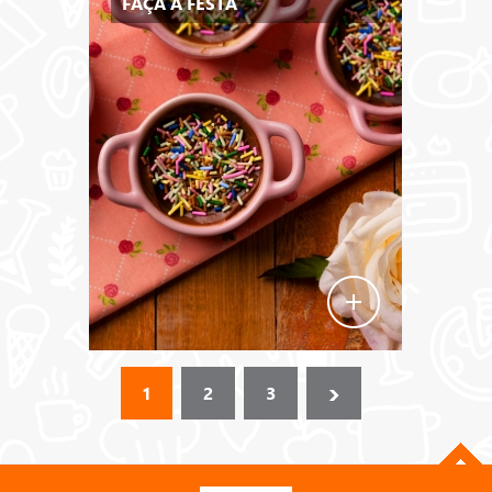
FAÇA A FESTA
›
1
2
3