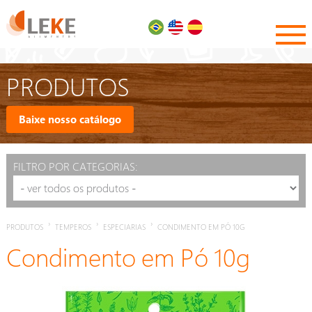
PRODUTOS
Baixe nosso catálogo
FILTRO POR CATEGORIAS:
›
›
›
PRODUTOS
TEMPEROS
ESPECIARIAS
CONDIMENTO EM PÓ 10G
Condimento em Pó 10g