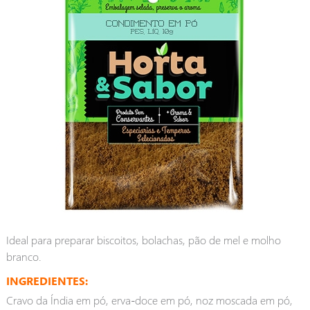
Ideal para preparar biscoitos, bolachas, pão de mel e molho
branco.
INGREDIENTES:
Cravo da Índia em pó, erva-doce em pó, noz moscada em pó,