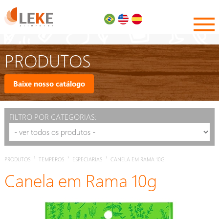
PRODUTOS
Baixe nosso catálogo
FILTRO POR CATEGORIAS:
›
›
›
PRODUTOS
TEMPEROS
ESPECIARIAS
CANELA EM RAMA 10G
Canela em Rama 10g