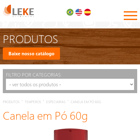
PRODUTOS
Baixe nosso catálogo
FILTRO POR CATEGORIAS:
›
›
›
PRODUTOS
TEMPEROS
ESPECIARIAS
CANELA EM PÓ 60G
Canela em Pó 60g